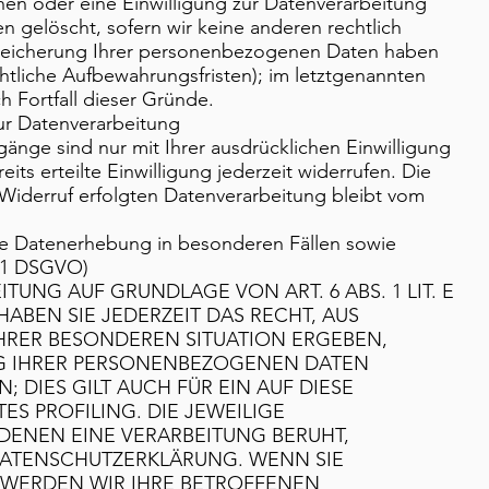
n oder eine Einwilligung zur Datenverarbeitung
n gelöscht, sofern wir keine anderen rechtlich
Speicherung Ihrer personenbezogenen Daten haben
chtliche Aufbewahrungsfristen); im letztgenannten
h Fortfall dieser Gründe.
zur Datenverarbeitung
änge sind nur mit Ihrer ausdrücklichen Einwilligung
its erteilte Einwilligung jederzeit widerrufen. Die
Widerruf erfolgten Datenverarbeitung bleibt vom
e Datenerhebung in besonderen Fällen sowie
 21 DSGVO)
UNG AUF GRUNDLAGE VON ART. 6 ABS. 1 LIT. E
ABEN SIE JEDERZEIT DAS RECHT, AUS
IHRER BESONDEREN SITUATION ERGEBEN,
G IHRER PERSONENBEZOGENEN DATEN
 DIES GILT AUCH FÜR EIN AUF DIESE
S PROFILING. DIE JEWEILIGE
DENEN EINE VERARBEITUNG BERUHT,
DATENSCHUTZERKLÄRUNG. WENN SIE
 WERDEN WIR IHRE BETROFFENEN