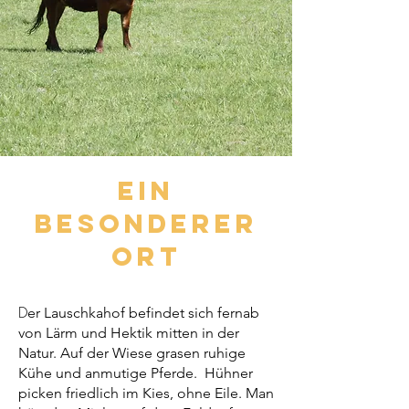
Ein
besonderer
Ort
D
er Lauschkahof befindet sich fernab
von Lärm und Hektik mitten in der
Natur. Auf der Wiese grasen ruhige
Kühe und anmutige Pferde. Hühner
picken friedlich im Kies, ohne Eile. Man