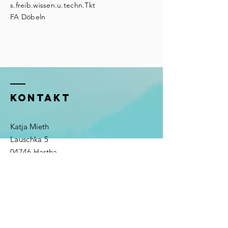
s.freib.wissen.u.techn.Tkt
FA Döbeln
KONTAKT
Katja Mieth
Lauschka 5
04746 Hartha
Tel.:
0152 57470794
zukunftswerkstattkm@gmx.de